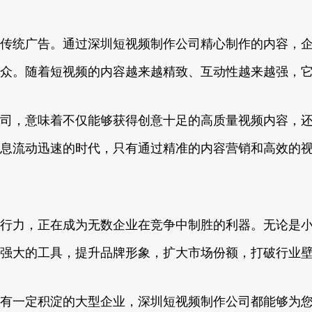
传统广告。通过深圳短视频制作公司精心制作的内容，
众。随着短视频的内容越来越精致、互动性越来越强，
司，意味着不仅能够获得创意十足的高质量视频内容，
息流动迅速的时代，只有通过精准的内容营销和高效的
行力，正在成为无数企业在竞争中制胜的利器。无论是
强大的工具，提升品牌形象，扩大市场份额，打破行业
有一定积淀的大型企业，深圳短视频制作公司都能够为