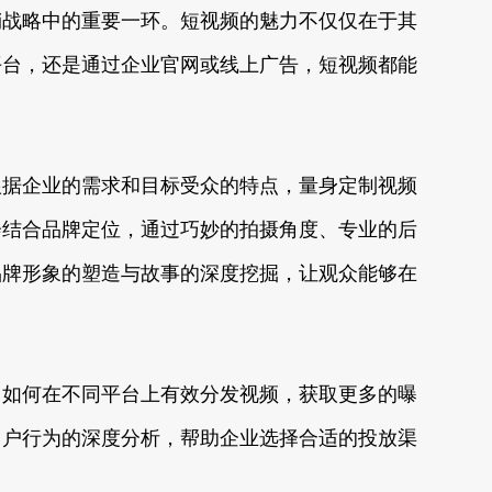
销战略中的重要一环。短视频的魅力不仅仅在于其
平台，还是通过企业官网或线上广告，短视频都能
根据企业的需求和目标受众的特点，量身定制视频
会结合品牌定位，通过巧妙的拍摄角度、专业的后
品牌形象的塑造与故事的深度挖掘，让观众能够在
，如何在不同平台上有效分发视频，获取更多的曝
用户行为的深度分析，帮助企业选择合适的投放渠