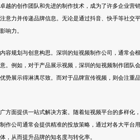
卓越的创作团队和先进的制作技术，成为了许多企业营
注意力并传递品牌信息。无论是通过抖音、快手等社交
影响力。
内容规划与创意构思。深圳的短视频制作公司，通常会
意。例如，对于产品展示视频，深圳的短视频制作团队
优势展示得淋漓尽致。而对于品牌宣传视频，则会注重
广方面提供一站式解决方案。随着短视频平台的多样化
制作公司通常会提供精准的投放策略，通过对各大平台
体，从而提升品牌的知名度与转化率。