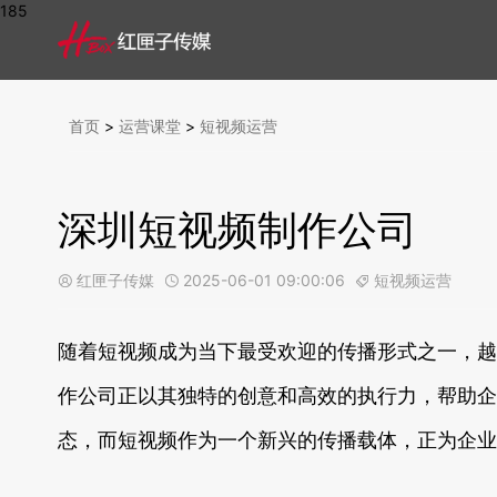
185
首页
>
运营课堂
>
短视频运营
深圳短视频制作公司
红匣子传媒
2025-06-01 09:00:06
短视频运营



随着短视频成为当下最受欢迎的传播形式之一，越
作公司正以其独特的创意和高效的执行力，帮助企
态，而短视频作为一个新兴的传播载体，正为企业