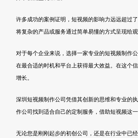
许多成功的案例证明，短视频的影响力远远超过了
将复杂的产品或服务通过简单易懂的方式呈现给观
对于每个企业来说，选择一家专业的短视频制作公
在最合适的时机和平台上获得最大效益。在这个信
增长。
深圳短视频制作公司凭借其创新的思维和专业的执
作公司找到适合自己的定制服务，借助短视频这一
无论您是刚刚起步的初创公司，还是在行业中已经