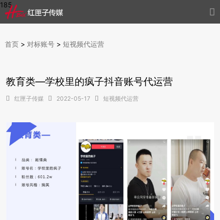
185

首页
>
对标账号
>
短视频代运营
教育类—学校里的疯子抖音账号代运营

红匣子传媒

2022-05-17

短视频代运营