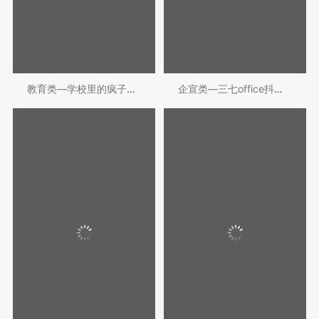
教育类—学校里的疯子抖音账号代运营
企宣类—三七office抖音账号代运营